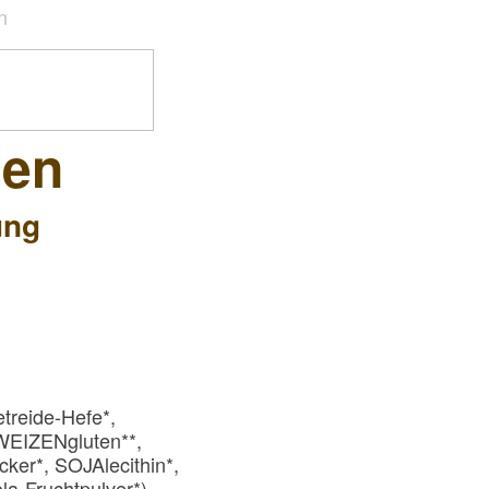
n
hen
ung
treide-Hefe*,
WEIZENgluten**,
ker*, SOJAlecithin*,
la-Fruchtpulver*),