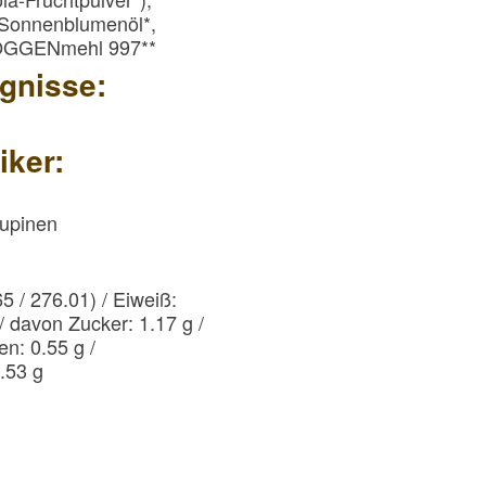
, Sonnenblumenöl*,
 ROGGENmehl 997**
gnisse:
iker:
Lupinen
65 / 276.01) / Eiweiß:
 / davon Zucker: 1.17 g /
en: 0.55 g /
0.53 g