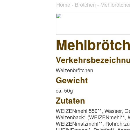
Home
-
Brötchen
- Mehlbrötche
Mehlbrötc
Verkehrsbezeichn
Weizenbrötchen
Gewicht
ca. 50g
Zutaten
WEIZENmehl 550**, Wasser, Ge
Weizenback* (WEIZENmehl**, 
WEIZENmalzmehl**, Rohrohrzuc
LUPINEnmehl*, Palmfett*, Acero