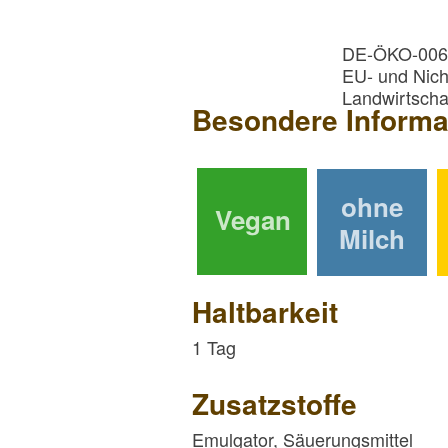
DE-ÖKO-006
EU- und Nich
Landwirtscha
Besondere Informa
ohne
Vegan
Milch
Haltbarkeit
1 Tag
Zusatzstoffe
Emulgator, Säuerungsmittel