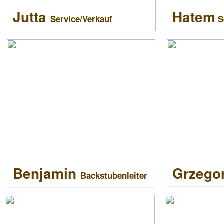
Jutta
Hatem
Service/Verkauf
S
Benjamin
Grzego
Backstubenleiter